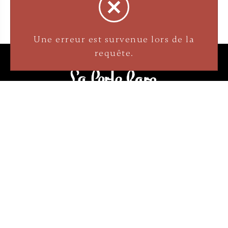
Une erreur est survenue lors de la
requête.
3905 Rue Bellefeuille
Trois-Rivières (QC) G9A 6K8
service@bijouterielaperlerare.ca
819 376-5555
300 Rue Barkoff
Trois-Rivières (QC) G8T2A3
service@bijouterielaperlerare.ca
819 372-1222