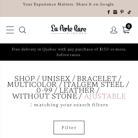
Your Experience Matters. Share It on Google.
0
Free delivery in Quebec with any purchase of $150 or more,
before taxes.
SHOP
UNISEX
BRACELET
MULTICOLOR
ITALGEM STEEL
0-99
LEATHER
WITHOUT STONE
AJUSTABLE
2
matching your search filters
Filter