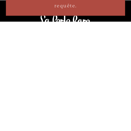
requête.
3905 Rue Bellefeuille
Trois-Rivières (QC) G9A 6K8
service@bijouterielaperlerare.ca
819 376-5555
300 Rue Barkoff
Trois-Rivières (QC) G8T2A3
service@bijouterielaperlerare.ca
819 372-1222
Sign up for our newsletter