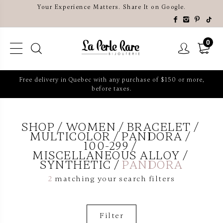
Your Experience Matters. Share It on Google.
0
Free delivery in Quebec with any purchase of $150 or more,
before taxes.
SHOP
WOMEN
BRACELET
MULTICOLOR
PANDORA
100-299
MISCELLANEOUS ALLOY
SYNTHETIC
PANDORA
2
matching your search filters
Filter