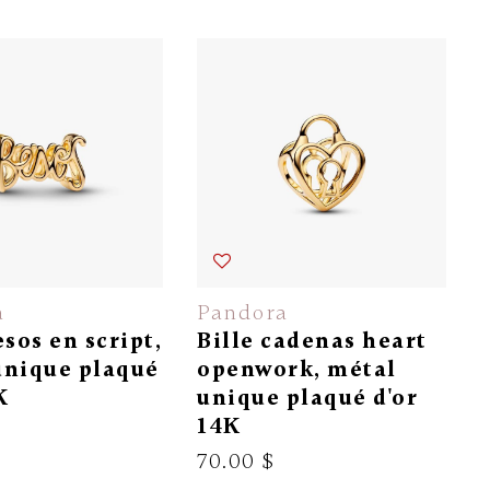
a
Pandora
esos en script,
Bille cadenas heart
unique plaqué
openwork, métal
K
unique plaqué d'or
14K
70.00 $