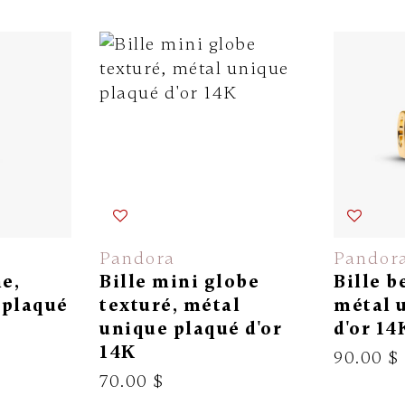
Pandora
Pandor
ne,
Bille mini globe
Bille b
 plaqué
texturé, métal
métal 
unique plaqué d'or
d'or 14
14K
90.00 $
70.00 $