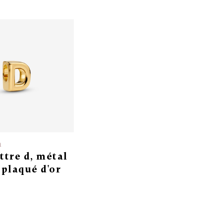
a
ettre d, métal
plaqué d'or