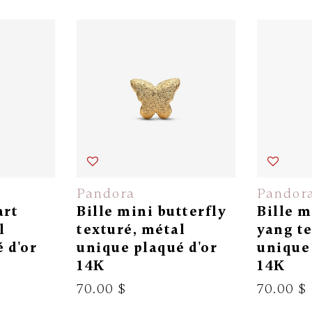
Pandora
Pandor
art
Bille mini butterfly
Bille m
l
texturé, métal
yang te
 d'or
unique plaqué d'or
unique 
14K
14K
70.00 $
70.00 $