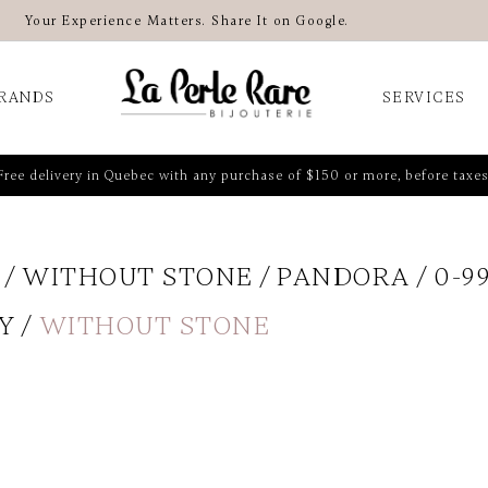
Your Experience Matters. Share It on Google.
RANDS
SERVICES
Free delivery in Quebec with any purchase of $150 or more, before taxes
WITHOUT STONE
PANDORA
0-9
Y
WITHOUT STONE