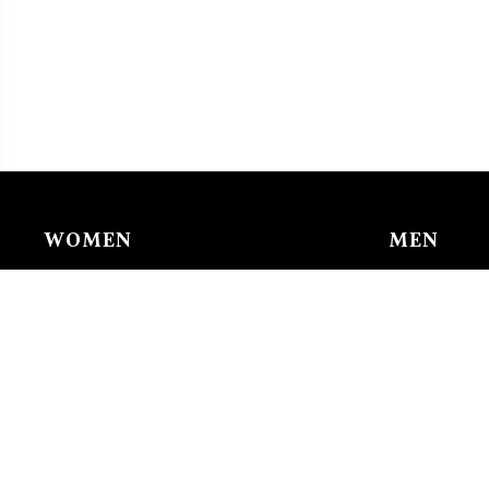
WOMEN
MEN
Chain & Ankle Chain
Bracelet
Bracelet
Charms/li
Charms/links
Earing
Earing
Pendant/n
Nose Buckle
Ring
Pendant/necklace
Tie Clip
Ring
Watches