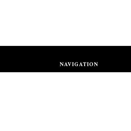
NAVIGATION
Careers
Gemstones
nks
Purchase security
Return policy
ecklace
Shipping
Size charts
Diamond
Gold