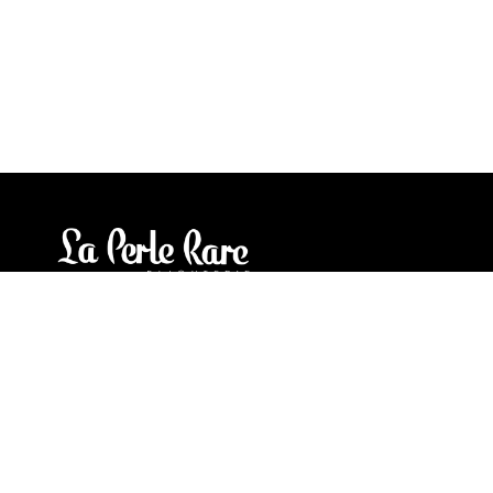
Our stores
3905 Rue Bellefeuille
Trois-Rivières (QC) G9A 6K8
service@bijouterielaperlerare.ca
819 376-5555