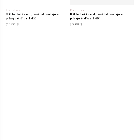
Pandora
Pandora
Bille lettre c, métal unique
Bille lettre d, métal unique
plaqué d'or 14K
plaqué d'or 14K
75.00 $
75.00 $