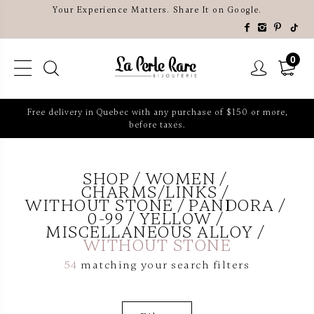
Your Experience Matters. Share It on Google.
0
Free delivery in Quebec with any purchase of $150 or more,
before taxes.
SHOP
WOMEN
CHARMS/LINKS
WITHOUT STONE
PANDORA
0-99
YELLOW
MISCELLANEOUS ALLOY
WITHOUT STONE
54
matching your search filters