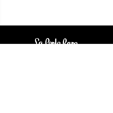
3905 Rue Bellefeuille
Trois-Rivières (QC) G9A 6K8
service@bijouterielaperlerare.ca
819 376-5555
300 Rue Barkoff
Trois-Rivières (QC) G8T2A3
service@bijouterielaperlerare.ca
819 372-1222