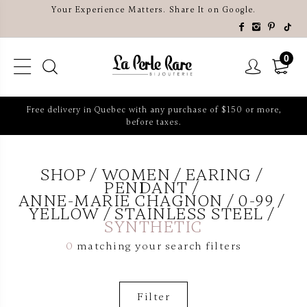
Your Experience Matters. Share It on Google.
0
Free delivery in Quebec with any purchase of $150 or more,
before taxes.
SHOP
WOMEN
EARING
PENDANT
ANNE-MARIE CHAGNON
0-99
YELLOW
STAINLESS STEEL
SYNTHETIC
0
matching your search filters
Filter