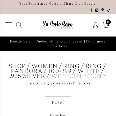
Your Experience Matters. Share It on Google.
0
Free delivery in Quebec with any purchase of $150 or more,
before taxes.
SHOP
WOMEN
RING
RING
PANDORA
100-299
WHITE
.925 SILVER
WITHOUT STONE
1
matching your search filters
Filter
Sort by: