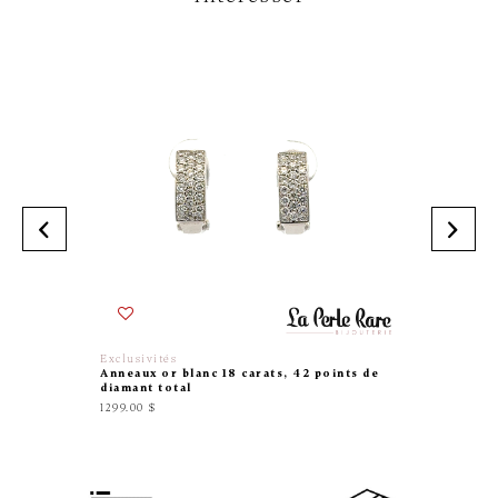
Exclusivités
Thomas 
Anneaux or blanc 18 carats, 42 points de
Anneaux
diamant total
184.00 $
1299.00 $