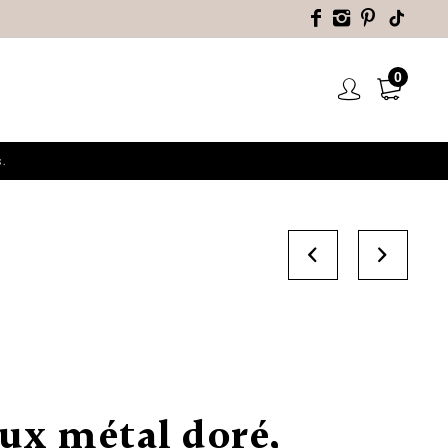
0
.
x métal doré,