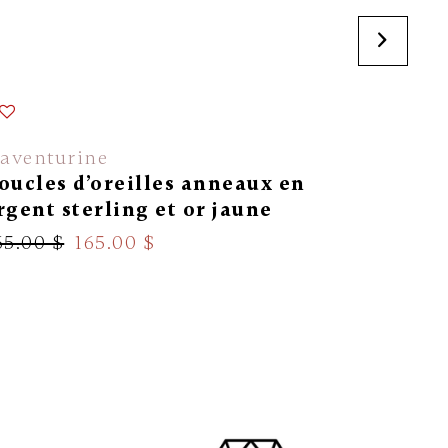
'aventurine
Elle
oucles d’oreilles anneaux en
Anneaux
rgent sterling et or jaune
rhodié p
65.00 $
165.00 $
149.00 $