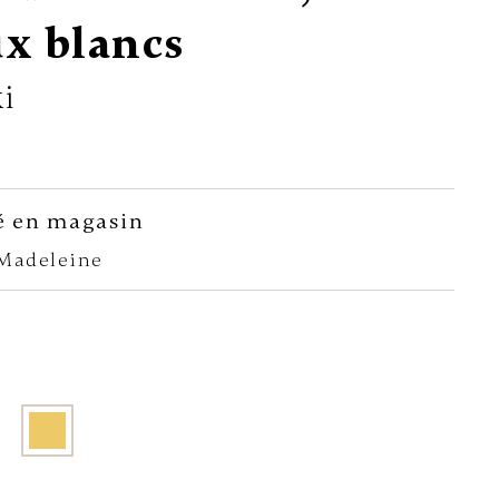
ux blancs
i
é en magasin
-Madeleine