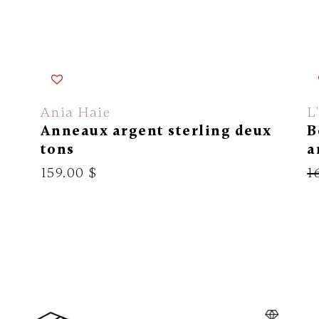
Ania Haie
L
Anneaux argent sterling deux
B
tons
a
159.00 $
1