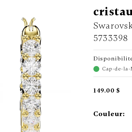
crista
Swarovsk
5733398
Disponibilit
Cap-de-la
149.00 $
Couleur: