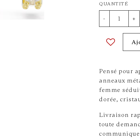
QUANTITÉ
-
+
Aj
Pensé pour ap
anneaux méta
femme séduit 
dorée, crista
Livraison rap
toute demand
communiquer 