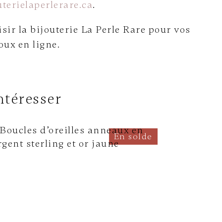
terielaperlerare.ca
.
sir la bijouterie La Perle Rare pour vos
oux en ligne.
ntéresser
En solde