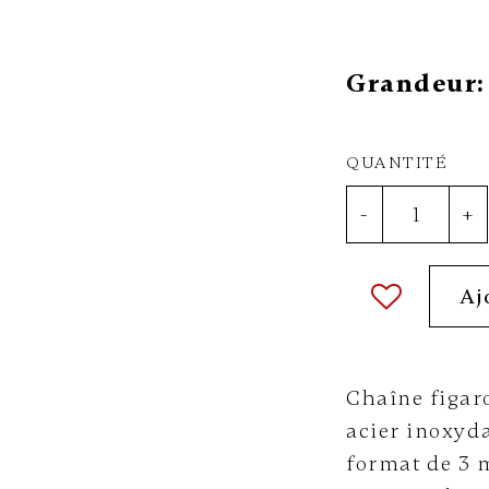
Grandeur:
QUANTITÉ
-
+
Aj
Chaîne figaro
acier inoxyda
format de 3 