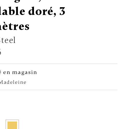
able doré, 3
ètres
teel
6
é en magasin
-Madeleine