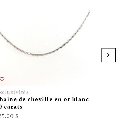
xclusivités
Exclusivi
haîne de cheville en or blanc
Chaîne r
0 carats
carats
25.00 $
299.00 $