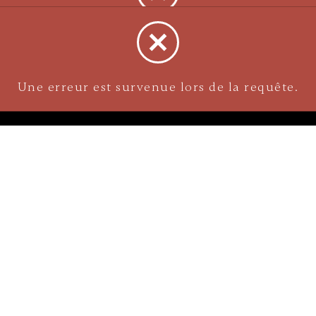
S
NAVIGATION
À propos
 Menton
Chartes de grandeur
reilles Et Piercings
Livraisons et collectes en m
Pierre
illes
Politiques de retour
Sécurité d'achat et Politique
/colliers
confidentialité
avatte
Diamant
Or