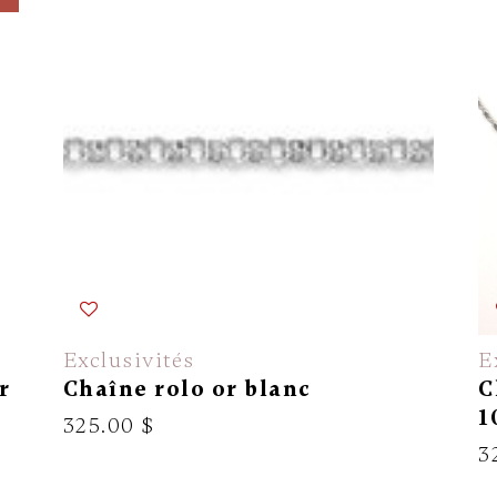
Exclusivités
E
r
Chaîne rolo or blanc
C
1
325.00 $
3