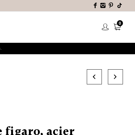
0
.
 figaro, acier