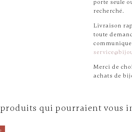
porte seule o
recherché.
Livraison rap
toute demand
communiquer 
service@bijou
Merci de choi
achats de bij
 produits qui pourraient vous i
e