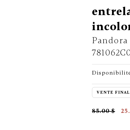
entrel
incolo
Pandora
781062C
Disponibilit
VENTE FINAL
85.00 $
25