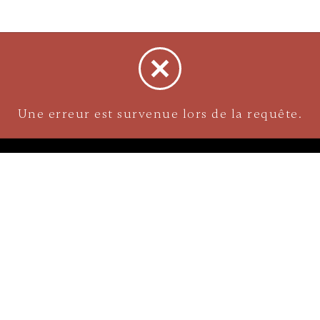
S
NAVIGATION
À propos
 Menton
Chartes de grandeur
reilles Et Piercings
Livraisons et collectes en m
Pierre
illes
Politiques de retour
Sécurité d'achat et Politique
/colliers
confidentialité