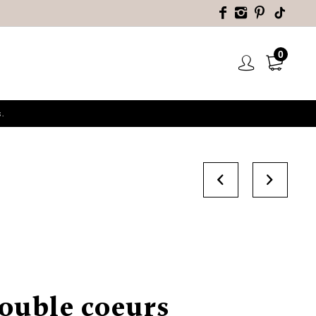
0
.
double coeurs