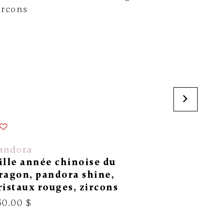
andora
Thomas 
ille année chinoise du
Charm m
ragon, pandora shine,
zircons 
ristaux rouges, zircons
149.00 $
30.00 $