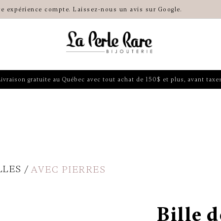
re expérience compte. Laissez-nous un avis sur Google.
Livraison gratuite au Québec avec tout achat de 150$ et plus, avant taxes
LLES
AVEC PIERRES
Bille 