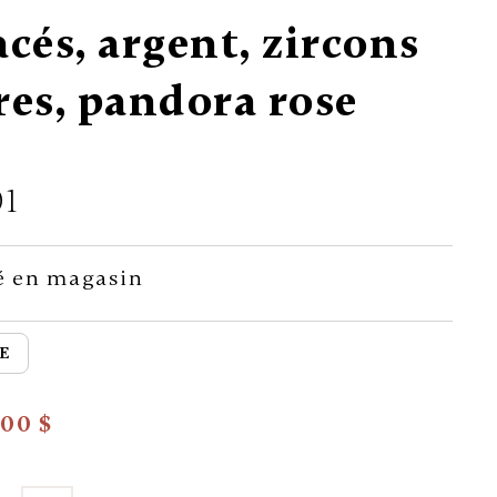
acés, argent, zircons
res, pandora rose
01
é en magasin
E
.00 $