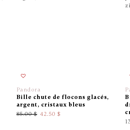
Pandora
P
Bille chute de flocons glacés,
B
argent, cristaux bleus
d
c
85.00 $
42.50 $
1