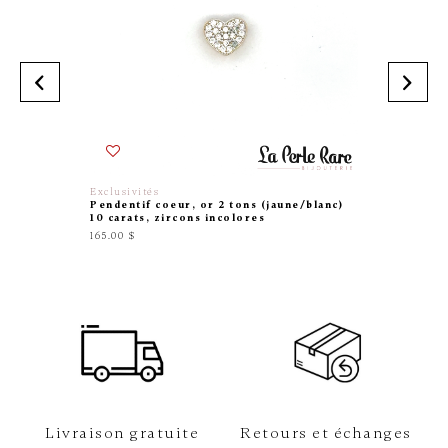
Exclusivités
Exclusiv
Pendentif coeur, or 2 tons (jaune/blanc)
Pendent
10 carats, zircons incolores
10 carat
165.00 $
105.00 $
Livraison gratuite
Retours et échanges