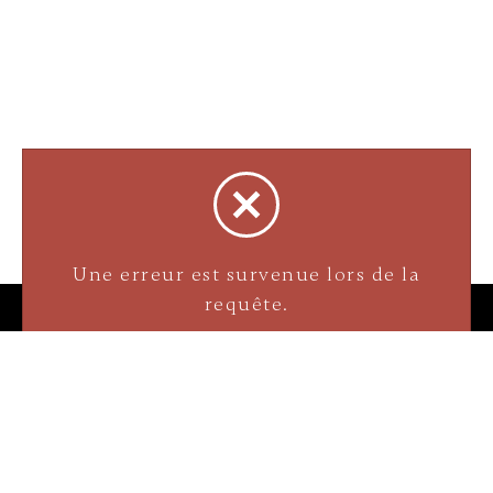
Bijouterie La Perle Rare
3905 Rue Bellefeuille
Trois-Rivières (QC) G9A 6K8