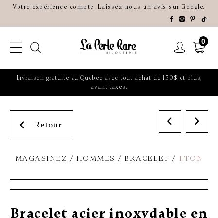
Votre expérience compte. Laissez-nous un avis sur Google.
0
Livraison gratuite au Québec avec tout achat de 150$ et plus,
avant taxes.
Retour
MAGASINEZ
HOMMES
BRACELET
1 TON
Bracelet acier inoxydable en