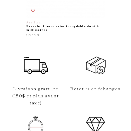
Arz Steel
Exclusiv
Bracelet franco acier inoxydable doré 4
Bracele
millimètres
carats
110.00 $
1865.00 
Livraison gratuite
Retours et échanges
(150$ et plus avant
taxe)