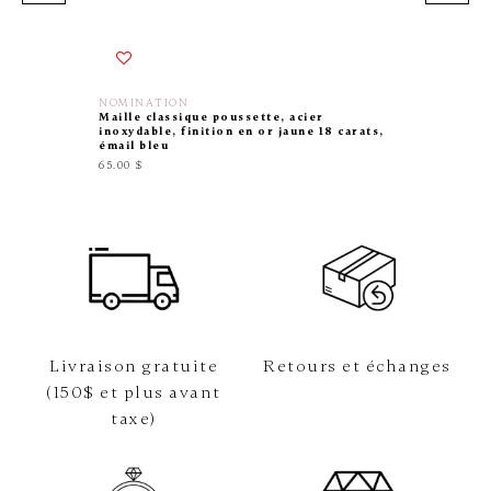
NOMINATION
NOMINA
Maille classique poussette, acier
Maille 
inoxydable, finition en or jaune 18 carats,
inoxyda
émail bleu
48.00 $
65.00 $
Livraison gratuite
Retours et échanges
(150$ et plus avant
taxe)