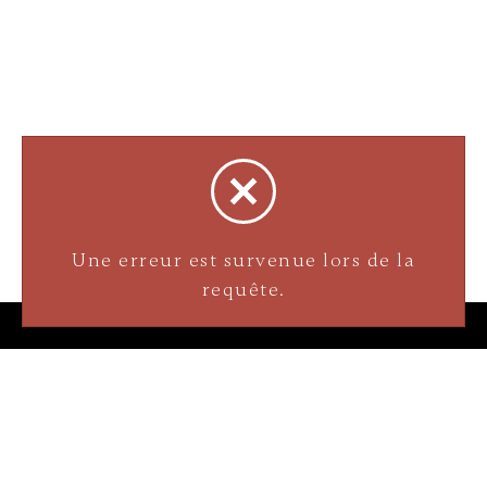
Bijouterie La Perle Rare
3905 Rue Bellefeuille
Une erreur est survenue lors de la