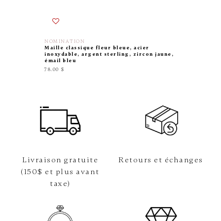
NOMINATION
NOMINA
Maille classique fleur bleue, acier
Maille c
inoxydable, argent sterling, zircon jaune,
inoxyda
émail bleu
74.00 $
78.00 $
Livraison gratuite
Retours et échanges
(150$ et plus avant
taxe)