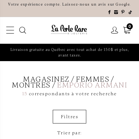
Votre expérience compte. Laissez-nous un avis sur Google.
0
Livraison gratuite au Québec avec tout achat de 150$ et plus,
avant taxes.
MAGASINEZ
FEMMES
MONTRES
EMPORIO ARMANI
15
correspondants à votre recherche
Filtres
Trier par: