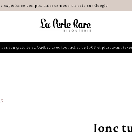
re expérience compte. Laissez-nous un avis sur Google.
Livraison gratuite au Québec avec tout achat de 150$ et plus, avant taxes
S
Jonc t