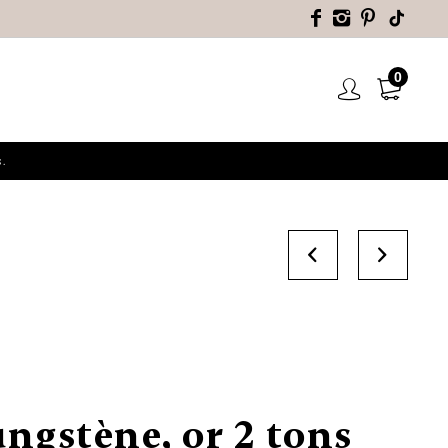
0
.
ungstène, or 2 tons