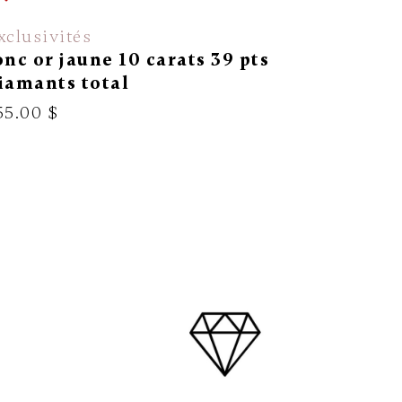
xclusivités
Malo
onc or jaune 10 carats 39 pts
Jonc tun
iamants total
215.00 $
55.00 $