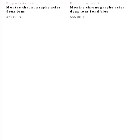
Emporio Armani
Emporio Armani
Montre chronographe acier
Montre chronographe acier
deux tons
deux tons fond bleu
475.00 $
555.00 $