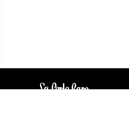
Bijouterie La Perle Rare
3905 Rue Bellefeuille
Trois-Rivières (QC) G9A 6K8
service@bijouterielaperlerare.ca