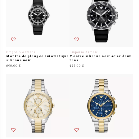
Emporio Armani
Emporio Armani
Montre de plongée automatique
Montre silicone noir acier deux
silicone noir
tons
690.00 $
425.00 $