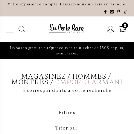
Votre expérience compte. Laissez-nous un avis sur Google.
0
Livraison gratuite au Québec avec tout achat de 150$ et plus,
avant taxes.
MAGASINEZ
HOMMES
MONTRES
EMPORIO ARMANI
6
correspondants à votre recherche
Filtres
Trier par: