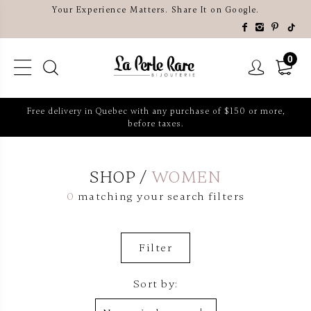
Your Experience Matters. Share It on Google.
0
Free delivery in Quebec with any purchase of $150 or more,
before taxes.
SHOP
WOMEN
0
matching your search filters
Filter
Sort by: