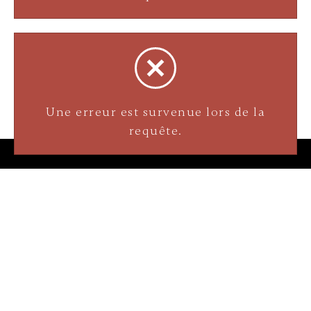
Une erreur est survenue lors de la
requête.
Bijouterie La Perle Rare
3905 Rue Bellefeuille
Trois-Rivières (QC) G9A 6K8
service@bijouterielaperlerare.ca
819 376-5555