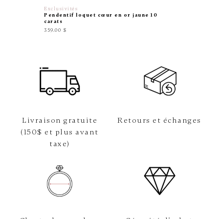
Exclusivités
Exclusiv
Pendentif loquet cœur en or jaune 10
Pendenti
carats
de perl
359.00 $
65.00 $
Livraison gratuite
Retours et échanges
(150$ et plus avant
taxe)