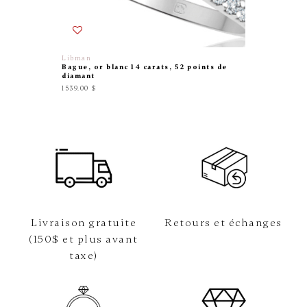
Libman
Exclusiv
Bague, or blanc 14 carats, 52 points de
Alliance
diamant
points d
1539.00 $
2049.00 
Livraison gratuite
Retours et échanges
(150$ et plus avant
taxe)