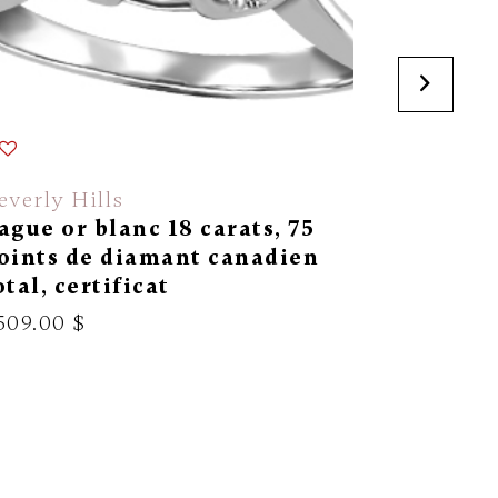
everly Hills
Corona
ague or blanc 18 carats, 75
Bague 3
oints de diamant canadien
1959.00 
otal, certificat
509.00 $