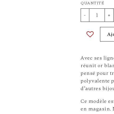
QUANTITÉ
-
+
Aj
Avec ses lig
réunit or bla
pensé pour tr
polyvalente p
d’autres bijo
Ce modèle es
en magasin. 