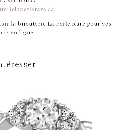
avec nous à :
terielaperlerare.ca
.
sir la bijouterie La Perle Rare pour vos
oux en ligne.
ntéresser