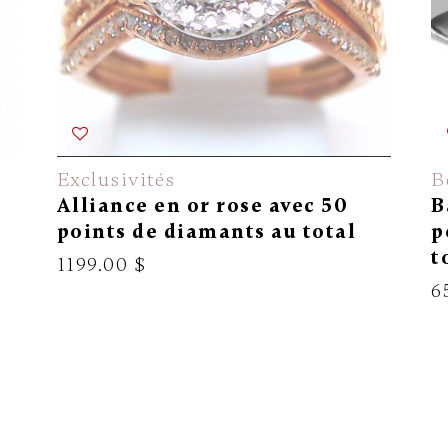
Exclusivités
B
Alliance en or rose avec 50
B
points de diamants au total
p
t
1199.00 $
6