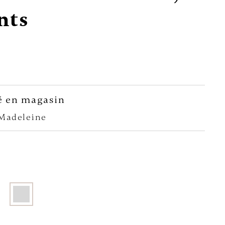
nts
é en magasin
-Madeleine