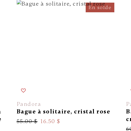
En solde
Pandora
P
n
Bague à solitaire, cristal rose
B
e
c
55.00 $
16.50 $
6