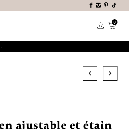
0
.
en ajustable et étain