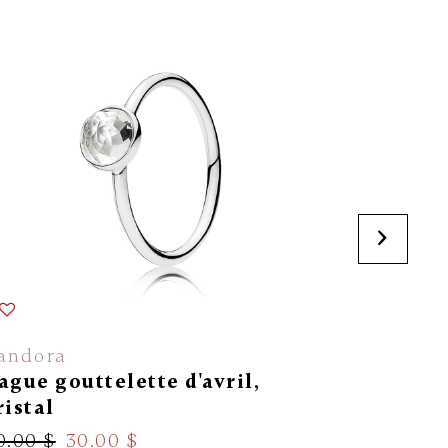
En solde
andora
Scaro Ca
ague gouttelette d'avril,
Bague R
ristal
260.00 $
0.00 $
30.00 $