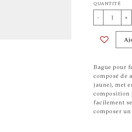
QUANTITÉ
-
+
Aj
Bague pour 
composé de aj
jaune), met e
composition p
facilement s
composer un