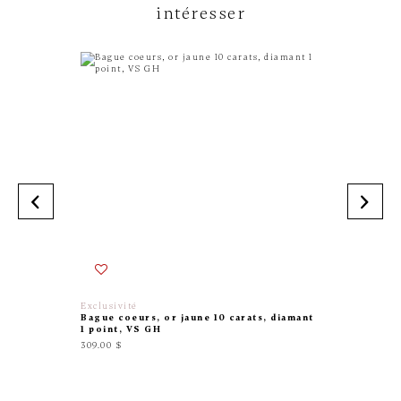
intéresser
Exclusivité
Pandora
Bague coeurs, or jaune 10 carats, diamant
Bague s
1 point, VS GH
zircon
309.00 $
75.00 $