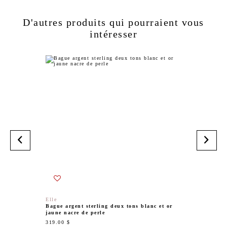
D'autres produits qui pourraient vous
intéresser
Elle
Exclusiv
Bague argent sterling deux tons blanc et or
Bague cœ
jaune nacre de perle
points d
319.00 $
599.00 $