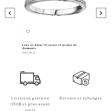
Corona
Exclusiv
Jonc or blanc 10 carats 15 points de
Jonc en 
diamants
diamant
1020.00 $
3899.00 
Livraison gratuite
Retours et échanges
(150$ et plus avant
taxe)