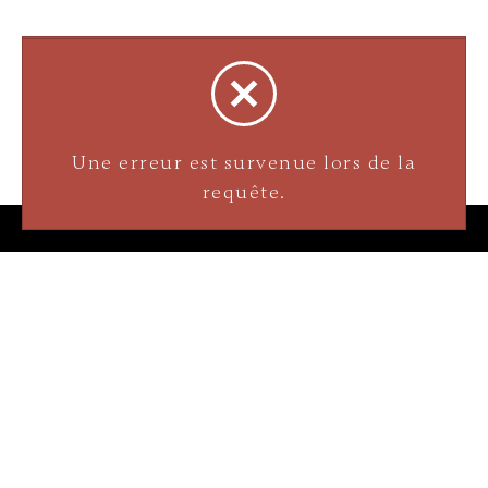
Bijouterie La Perle Rare
Une erreur est survenue lors de la
3905 Rue Bellefeuille
requête.
Trois-Rivières (QC) G9A 6K8
service@bijouterielaperlerare.ca
819 376-5555