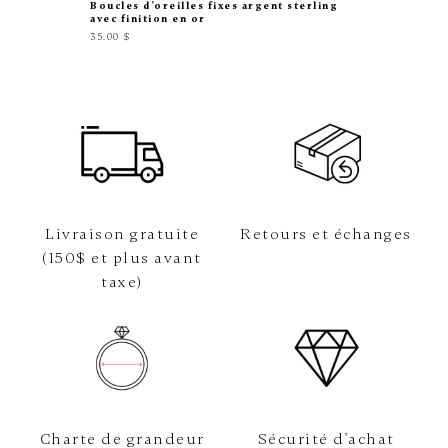
Boucles d’oreilles fixes argent sterling
Boucles 
avec finition en or
tons (ja
35.00 $
249.00 $
Livraison gratuite
Retours et échanges
(150$ et plus avant
taxe)
Charte de grandeur
Sécurité d'achat