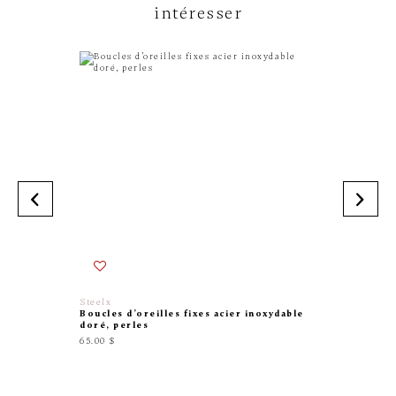
intéresser
Steelx
Exclusiv
Boucles d’oreilles fixes acier inoxydable
Boucles
doré, perles
or jaune
65.00 $
245.00 $