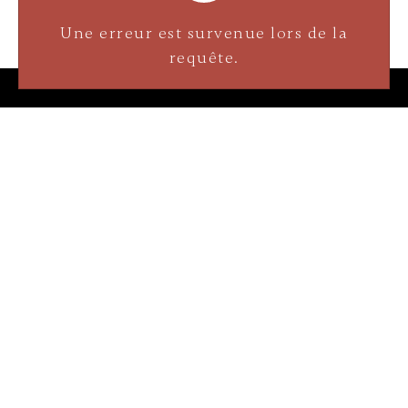
Une erreur est survenue lors de la
requête.
Bijouterie La Perle Rare
3905 Rue Bellefeuille
Trois-Rivières (QC) G9A 6K8
service@bijouterielaperlerare.ca
819 376-5555
Cap-de-la-Madeleine
300 Rue Barkoff
Trois-Rivières (QC) G8T2A3
service@bijouterielaperlerare.ca