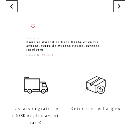
Pandora
Corona
Boucles d’oreilles fixes flèche et coeur,
Boucles 
argent, verre de murano rouge, zircons
émerau
incolores
489.00 $
110.00 $
55.00 $
Livraison gratuite
Retours et échanges
(150$ et plus avant
taxe)