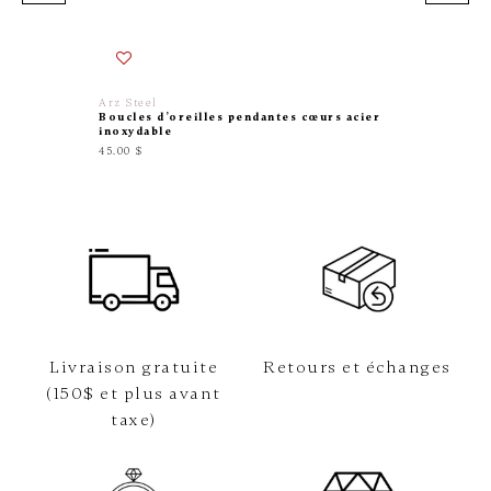
Arz Steel
Anne-ma
Boucles d’oreilles pendantes cœurs acier
Boucles 
inoxydable
verre, p
45.00 $
59.00 $
Livraison gratuite
Retours et échanges
(150$ et plus avant
taxe)