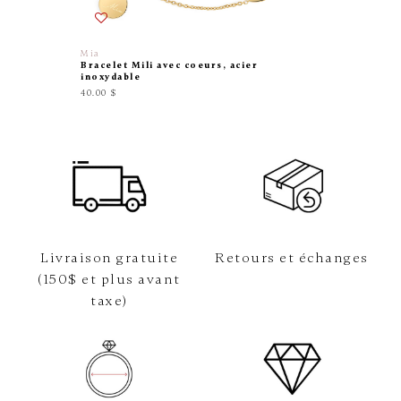
Mia
Pandora
Bracelet Mili avec coeurs, acier
Bracele
inoxydable
230.00 $
40.00 $
Livraison gratuite
Retours et échanges
(150$ et plus avant
taxe)