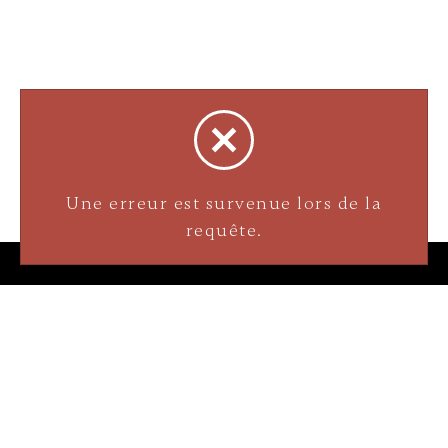
Bijouterie La Perle Rare
Une erreur est survenue lors de la
3905 Rue Bellefeuille
requête.
Trois-Rivières (QC) G9A 6K8
service@bijouterielaperlerare.ca