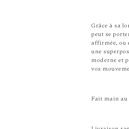
Grâce à sa lo
peut se porte
affirmée, ou 
une superposi
moderne et p
vos mouveme
Fait main au
Livraison rap