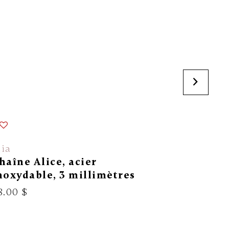
ia
Exclusivi
haîne Alice, acier
Chaîne d
noxydable, 3 millimètres
rose 10 
8.00 $
199.00 $