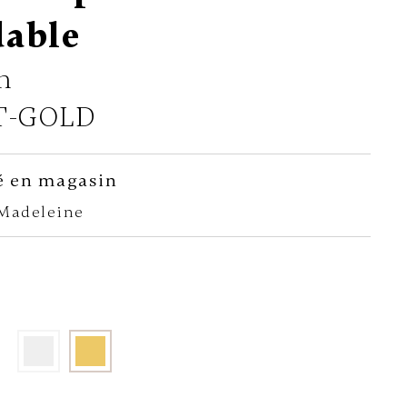
dable
n
T-GOLD
é en magasin
-Madeleine