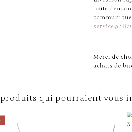
toute demand
communiquer 
service@bijou
Merci de choi
achats de bij
 produits qui pourraient vous i
e