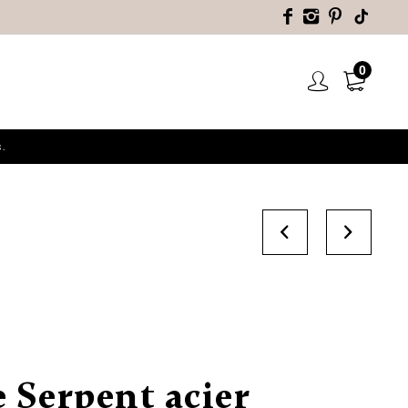
0
.
 Serpent acier