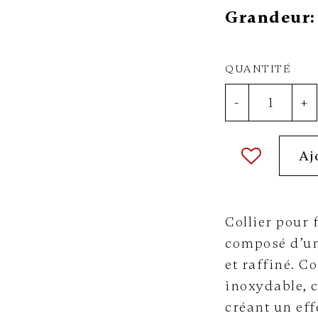
Grandeur:
QUANTITÉ
-
+
Aj
Collier pour
composé d’un
et raffiné. C
inoxydable, c
créant un eff