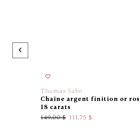
Thomas Sabo
Chaîne argent finition or ro
18 carats
149.00 $
111.75 $