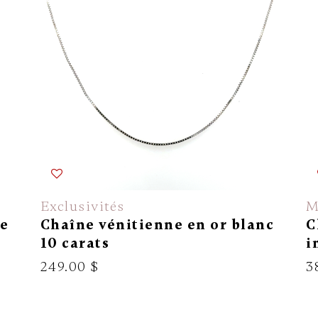
Exclusivités
M
se
Chaîne vénitienne en or blanc
C
10 carats
i
249.00 $
3