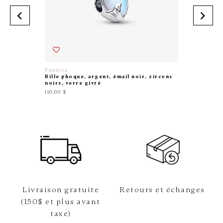
Pandora
Pandora
Bille phoque, argent, émail noir, zircons
Bille mè
noirs, verre givré
incolor
110.00 $
50.00 $
Livraison gratuite
Retours et échanges
(150$ et plus avant
taxe)