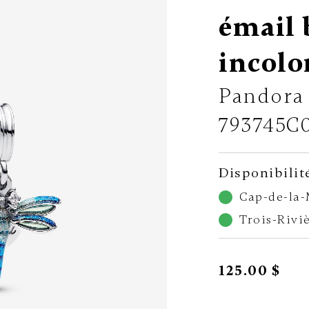
émail 
incolo
Pandora
793745C
Disponibilit
Cap-de-la
Trois-Rivi
125.00 $