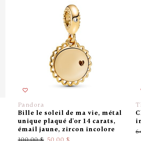
En solde
Pandora
T
Bille le soleil de ma vie, métal
C
unique plaqué d'or 14 carats,
i
émail jaune, zircon incolore
6
100.00 $
50.00 $