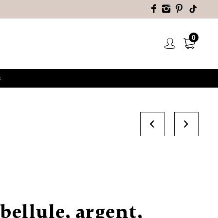
0
.
ibellule, argent,