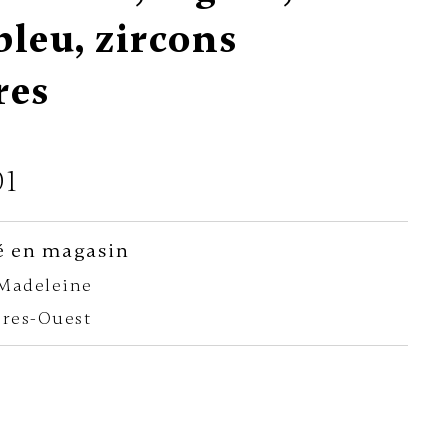
bleu, zircons
res
01
é en magasin
-Madeleine
ères-Ouest