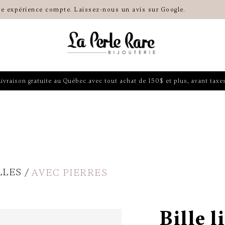
re expérience compte. Laissez-nous un avis sur Google.
Livraison gratuite au Québec avec tout achat de 150$ et plus, avant taxes
LLES
AVEC PIERRES
Bille l