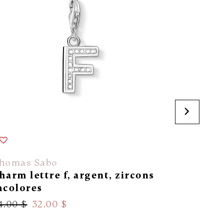
En solde
homas Sabo
Thomas 
harm lettre f, argent, zircons
Charm le
ncolores
zircons 
4.00 $
32.00 $
64.00 $