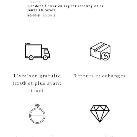
L'aventurine
Beverly 
Pendentif cœur en argent sterling et or
Pendent
jaune 18 carats
blanc) 1
canadien
80.00 $
80.00 $
969.00 $
Livraison gratuite
Retours et échanges
(150$ et plus avant
taxe)