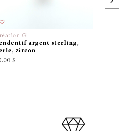
réation Gl
Corona
endentif argent sterling,
Pendenti
erle, zircon
diamant
0.00 $
399.00 $