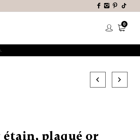
0
.
 étain, plaqué or