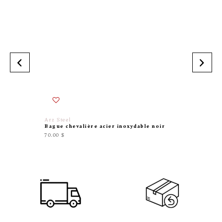
Arz Steel
Charles 
Bague chevalière acier inoxydable noir
Bague e
tigre s
70.00 $
120.00 $