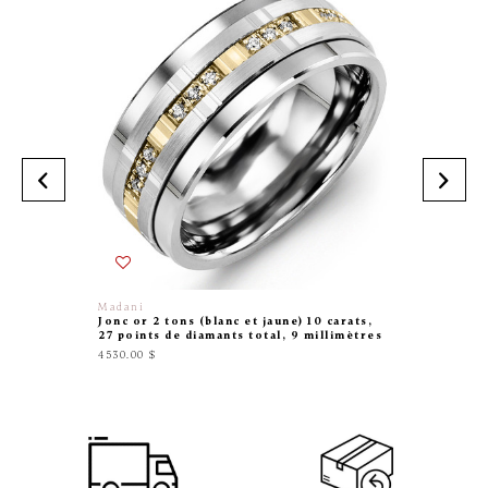
Madani
Madani
Jonc or 2 tons (blanc et jaune) 10 carats,
Jonc tun
27 points de diamants total, 9 millimètres
millimè
4530.00 $
945.00 $