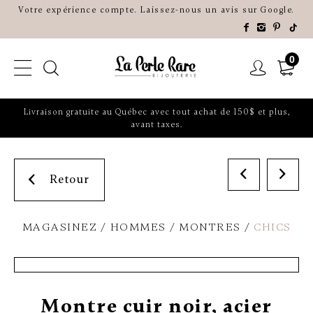
Votre expérience compte. Laissez-nous un avis sur Google.
0
Livraison gratuite au Québec avec tout achat de 150$ et plus,
avant taxes.
Retour
MAGASINEZ
HOMMES
MONTRES
CHICS
Montre cuir noir, acier