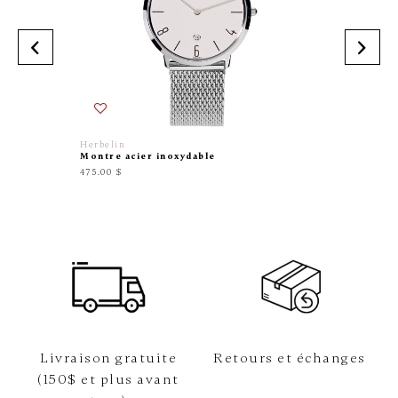
Herbelin
Bering
Montre acier inoxydable
Montre 
475.00 $
349.00 $
Livraison gratuite
Retours et échanges
(150$ et plus avant