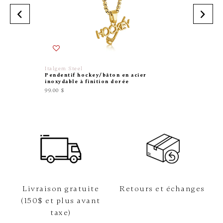
Italgem Steel
FIVE JW
Pendentif hockey/bâton en acier
Collier
inoxydable à finition dorée
85.00 $
99.00 $
Livraison gratuite
Retours et échanges
(150$ et plus avant
taxe)