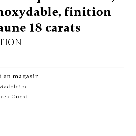
inoxydable, finition
jaune 18 carats
TION
7
é en magasin
-Madeleine
ères-Ouest