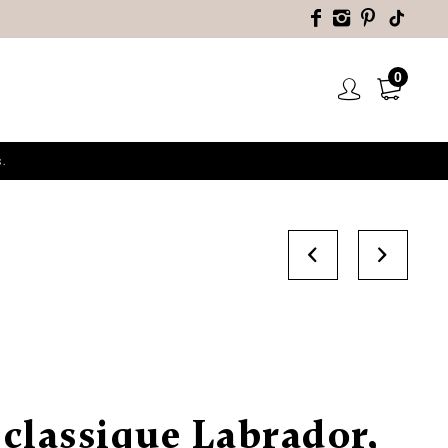
0
.
 classique Labrador,