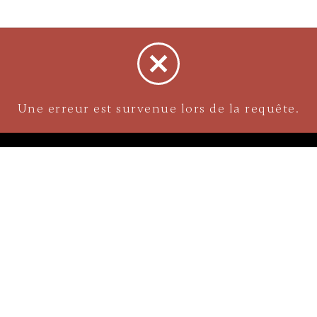
S
NAVIGATION
À propos
 Menton
Chartes de grandeur
reilles Et Piercings
Livraisons et collectes en m
Pierre
illes
Politiques de retour
Sécurité d'achat et Politique
/colliers
confidentialité
avatte
Diamant