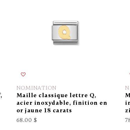
NOMINATION
N
,
Maille classique lettre Q,
M
acier inoxydable, finition en
i
or jaune 18 carats
z
68.00 $
7