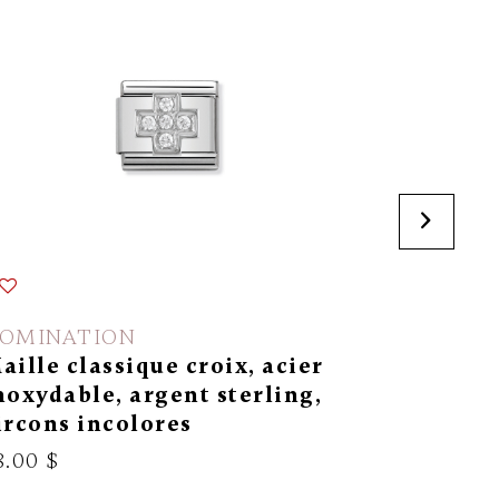
OMINATION
NOMINA
aille classique croix, acier
Maille c
noxydable, argent sterling,
inoxydab
ircons incolores
zircons 
8.00 $
58.00 $