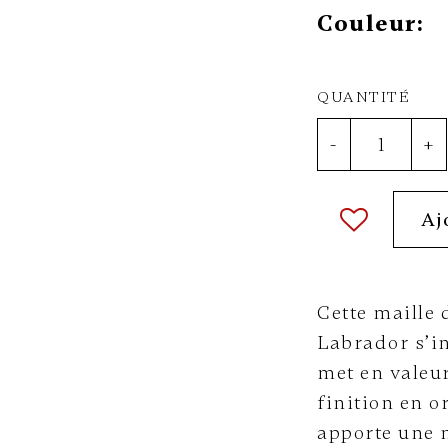
Couleur:
QUANTITÉ
-
+
Aj
Cette maille 
Labrador s’i
met en valeu
finition en o
apporte une 