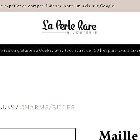
re expérience compte. Laissez-nous un avis sur Google.
Livraison gratuite au Québec avec tout achat de 150$ et plus, avant taxes
LLES
CHARMS/BILLES
Maille