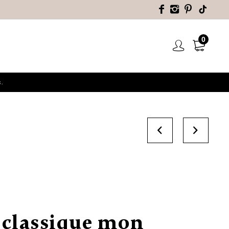
0
.
 classique mon