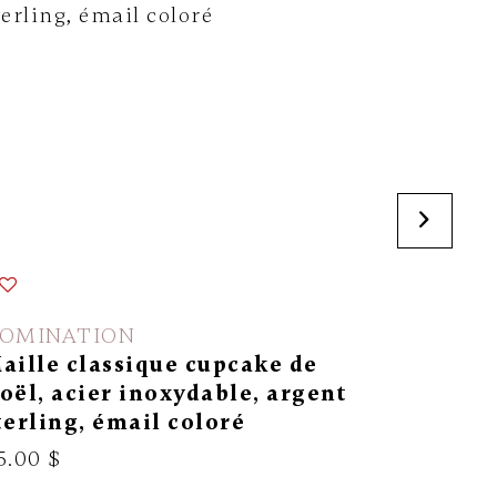
OMINATION
NOMINA
aille classique cupcake de
Maille c
oël, acier inoxydable, argent
inoxydab
terling, émail coloré
jaune 18
5.00 $
68.00 $