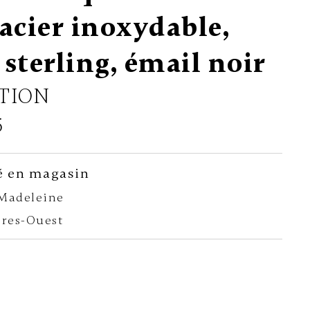
 acier inoxydable,
 sterling, émail noir
TION
5
é en magasin
-Madeleine
ères-Ouest