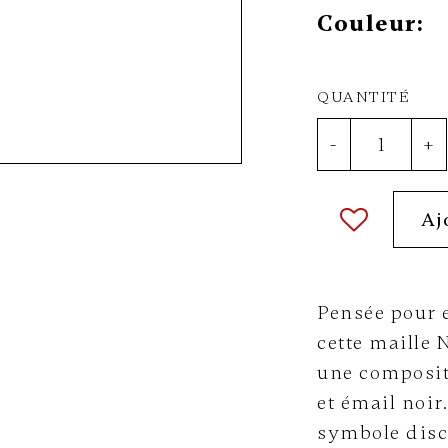
Couleur:
QUANTITÉ
-
+
Aj
Pensée pour 
cette maille
une compositi
et émail noir
symbole disc