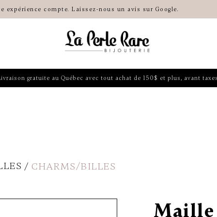
re expérience compte. Laissez-nous un avis sur Google.
Livraison gratuite au Québec avec tout achat de 150$ et plus, avant taxes
LLES
CHARMS/BILLES
Maille