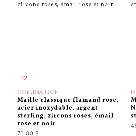
NOMINATION
N
Maille classique flamand rose,
M
acier inoxydable, argent
N
sterling, zircons roses, émail
s
rose et noir
4
70.00 $