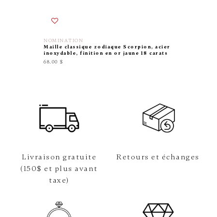
NOMINATION
NOMINA
Maille classique zodiaque Scorpion, acier
Maille c
inoxydable, finition en or jaune 18 carats
argent s
68.00 $
78.00 $
Livraison gratuite
Retours et échanges
(150$ et plus avant
taxe)