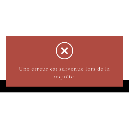
Bijouterie La Perle Rare
Une erreur est survenue lors de la
3905 Rue Bellefeuille
requête.