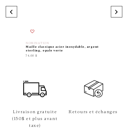
NOMINATION
NOMINA
Maille classique acier inoxydable, argent
Maille c
sterling, opale verte
inoxydab
émail r
74.00 $
65.00 $
Livraison gratuite
Retours et échanges
(150$ et plus avant
taxe)