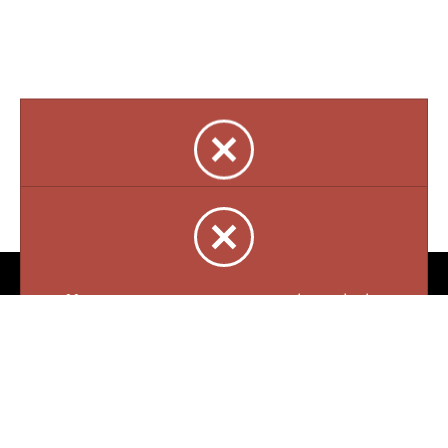
Bijouterie La Perle Rare
3905 Rue Bellefeuille
Trois-Rivières (QC) G9A 6K8