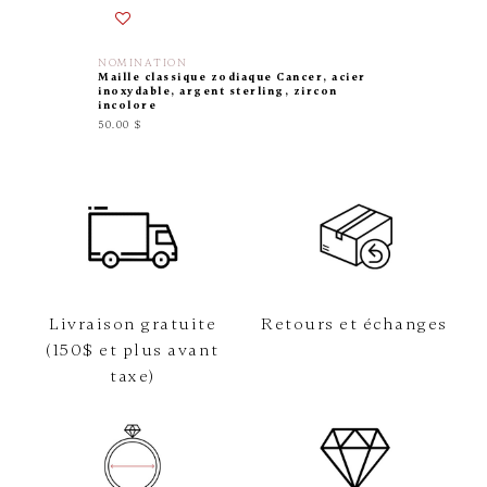
NOMINATION
NOMINA
Maille classique zodiaque Cancer, acier
Maille c
inoxydable, argent sterling, zircon
argent 
incolore
58.00 $
50.00 $
Livraison gratuite
Retours et échanges
(150$ et plus avant
taxe)